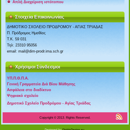
Απλή Διαχείριση ιστότοπου
Στοιχεία Επικοινωνίας
ΔΗΜΟΤΙΚΟ ΣΧΟΛΕΙΟ ΠΡΟΔΡΟΜΟΥ - ΑΓΙΑΣ ΤΡΙΑΔΑΣ
Π. Πρόδρομος Ημαθίας
Τ.Κ. 59 031
Τηλ: 23310 95056
email: mail@dim-prodr.ima.sch.gr
Χρήσιμοι Σύνδεσμοι
ΥΠ.Π.Θ.Π.Α.
Γενική Γραμματεία Διά Βίου Μάθησης
Ασφάλεια στο διαδίκτυο
Ψηφιακό σχολείο
Δημοτικό Σχολείο Προδρόμου - Αγίας Τριάδας
Copyright © 2013. Rights Reserved.
Designed by
DiabloDesign.eu
.