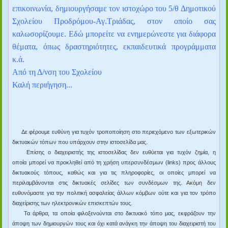
επικοινωνία, δημιουργήσαμε τον ιστοχώρο του 5/θ Δημοτικού
Σχολείου Προδρόμου-Αγ.Τριάδας, στον οποίο σας
καλωσορίζουμε. Εδώ μπορείτε να ενημερώνεστε για διάφορα
θέματα, όπως δραστηριότητες, εκπαιδευτικά προγράμματα
κ.ά.
Από τη Δ/νση του Σχολείου
Καλή περιήγηση...
Δε φέρουμε ευθύνη για τυχόν τροποποίηση στο περιεχόμενο των εξωτερικών
δικτυακών τόπων που υπάρχουν στην ιστοσελίδα μας.
Επίσης ο διαχειριστής της ιστοσελίδας δεν ευθύεται για τυχόν ζημία, η
οποία μπορεί να προκληθεί από τη χρήση υπερσυνδέσμων (links) προς άλλους
δικτυακούς τόπους, καθώς και για τις πληροφορίες, οι οποίες μπορεί να
περιλαμβάνονται στις δικτυακές σελίδες των συνδέσμων της. Ακόμη δεν
ευθυνόμαστε για την πολιτική ασφαλείας άλλων κόμβων ούτε και για τον τρόπο
διαχείρισης των ηλεκτρονικών επισκεπτών τους.
Τα άρθρα, τα οποία φιλοξενούνται στο δικτυακό τόπο μας,
εκφράζουν την
άποψη των δημιουργών τους
και όχι κατά ανάγκη την άποψη του διαχειριστή του