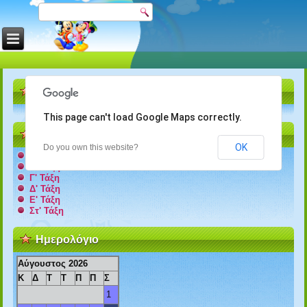
Η Ώρα
This page can't load Google Maps correctly.
Τάξεις
OK
Do you own this website?
Α' Τάξη
Β' Τάξη
Γ' Τάξη
Δ' Τάξη
Ε' Τάξη
Στ' Τάξη
Ημερολόγιο
Αύγουστος 2026
Κ
Δ
Τ
Τ
Π
Π
Σ
1