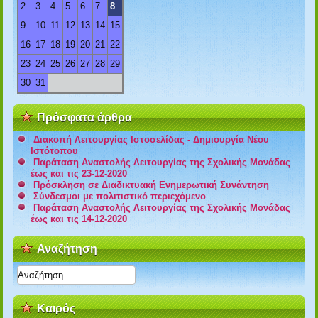
2
3
4
5
6
7
8
9
10
11
12
13
14
15
16
17
18
19
20
21
22
23
24
25
26
27
28
29
30
31
Πρόσφατα άρθρα
Διακοπή Λειτουργίας Ιστοσελίδας - Δημιουργία Νέου
Ιστότοπου
Παράταση Αναστολής Λειτουργίας της Σχολικής Μονάδας
έως και τις 23-12-2020
Πρόσκληση σε Διαδικτυακή Ενημερωτική Συνάντηση
Σύνδεσμοι με πολιτιστικό περιεχόμενο
Παράταση Αναστολής Λειτουργίας της Σχολικής Μονάδας
έως και τις 14-12-2020
Αναζήτηση
Καιρός